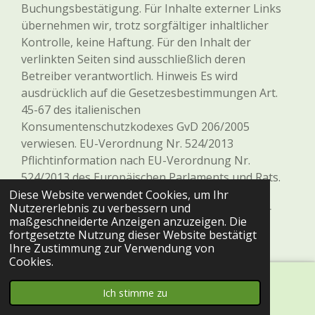
Buchungsbestätigung. Für Inhalte externer Links
übernehmen wir, trotz sorgfältiger inhaltlicher
Kontrolle, keine Haftung. Für den Inhalt der
verlinkten Seiten sind ausschließlich deren
Betreiber verantwortlich. Hinweis Es wird
ausdrücklich auf die Gesetzesbestimmungen Art.
45-67 des italienischen
Konsumentenschutzkodexes GvD 206/2005
verwiesen. EU-Verordnung Nr. 524/2013
Pflichtinformation nach EU-Verordnung Nr.
524/2013 des Europäischen Parlaments und Rats.
Plattform zur Online-Beilegung
Diese Website verwendet Cookies, um Ihr
Nutzererlebnis zu verbessern und
verbraucherrechtlicher Streitigkeiten (ODR) der
maßgeschneiderte Anzeigen anzuzeigen. Die
Europäischen Kommission:
fortgesetzte Nutzung dieser Website bestätigt
http://ec.europa.eu/consumers/odr/
Ihre Zustimmung zur Verwendung von
Cookies.
Ich stimme zu
E-Mail
Facebook